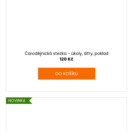
Čarodějnická stezka - úkoly, šifry, poklad
120 Kč
DO KOŠÍKU
NOVINKA