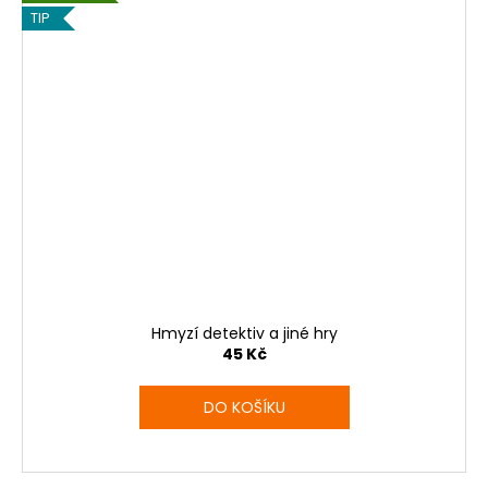
TIP
Hmyzí detektiv a jiné hry
45 Kč
DO KOŠÍKU