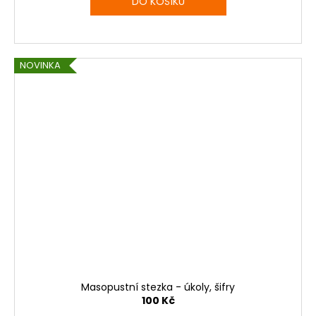
DO KOŠÍKU
NOVINKA
Masopustní stezka - úkoly, šifry
100 Kč