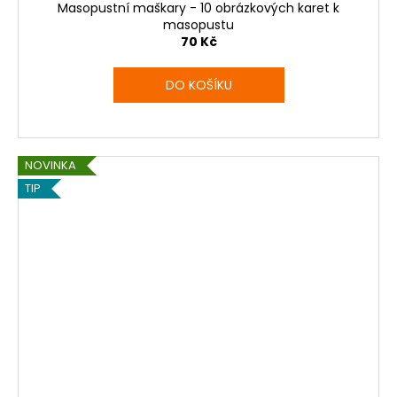
Masopustní maškary - 10 obrázkových karet k
masopustu
70 Kč
DO KOŠÍKU
NOVINKA
TIP