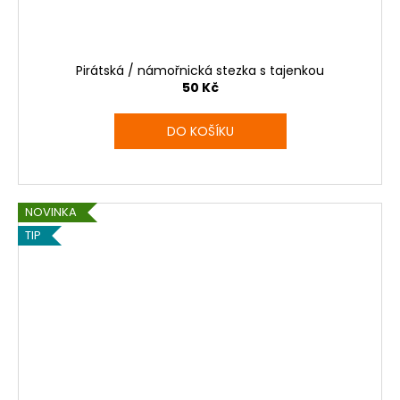
Pirátská / námořnická stezka s tajenkou
50 Kč
DO KOŠÍKU
NOVINKA
TIP