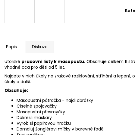
cena
Kate
Popis
Diskuze
utorské
pracovní listy k masopustu.
Obsahuje celkem 11 stran
vhodné cca pro děti od 5 let.
Najdete v nich úkoly na zrakové rozlišování, stříhání a lepení, 
úkoly a další.
Obsahuje:
Masopustní pátračka - najdi obrázky
Číselné spojovačky
Masopustní přesmyčky
Dokresli maškary
Vyrob si papírovou hračku
Domaluj žonglérovi míčky v barevné řadě
Spoj maškary