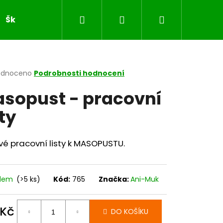
Hledat
Přihlášení
Nákupní
Školní sešity
JARO
VELIKONOCE
MASOP
košík
rné
odnoceno
Podrobnosti hodnocení
cení
sopust - pracovní
ktu
sty
ček.
vé pracovní listy k MASOPUSTU.
adem
(>5 ks)
Kód:
765
Značka:
Ani-Muk
 Kč
DO KOŠÍKU
ná