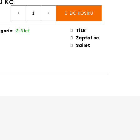
0 Kč
ná
DO KOŠÍKU
:
Tisk
gorie
:
3-6 let
Zeptat se
Sdílet