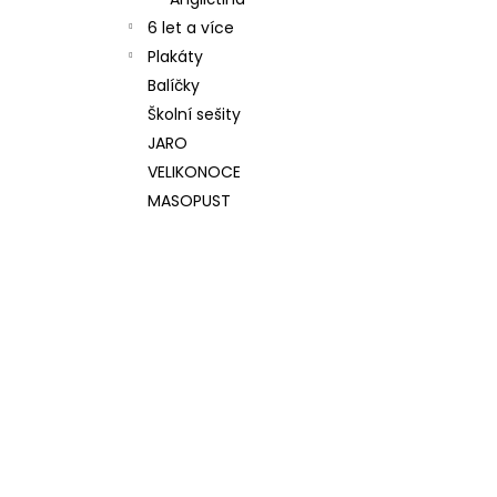
l
6 let a více
Plakáty
Balíčky
Školní sešity
JARO
VELIKONOCE
MASOPUST