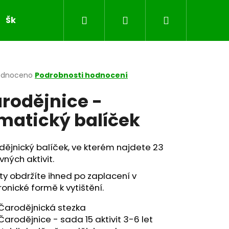
Hledat
Přihlášení
Nákupní
Školní sešity
JARO
VELIKONOCE
MASOP
košík
rné
odnoceno
Podrobnosti hodnocení
cení
rodějnice -
ktu
matický balíček
ček.
ějnický balíček, ve kterém najdete 23
ných aktivit.
ity obdržíte ihned po zaplacení v
ronické formě k vytištění.
Čarodějnická stezka
Čarodějnice - sada 15 aktivit 3-6 let