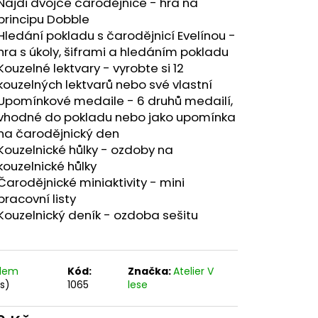
Najdi dvojče čarodějnice - hra na
principu Dobble
Hledání pokladu s čarodějnicí Evelínou -
hra s úkoly, šiframi a hledáním pokladu
Kouzelné lektvary - vyrobte si 12
kouzelných lektvarů nebo své vlastní
Upomínkové medaile - 6 druhů medailí,
vhodné do pokladu nebo jako upomínka
na čarodějnický den
Kouzelnické hůlky - ozdoby na
kouzelnické hůlky
Čarodějnické miniaktivity - mini
pracovní listy
Kouzelnický deník - ozdoba sešitu
adem
Kód:
Značka:
Atelier V
ks)
1065
lese