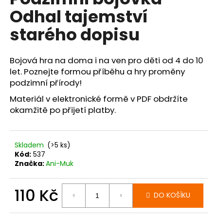
je
a
Odhal tajemství
0,0
z
j
starého dopisu
5
í
hvězdiček.
t
Bojová hra na doma i na ven pro děti od 4 do 10
?
let. Poznejte formou příběhu a hry proměny
podzimní přírody!
Materiál v elektronické formě v PDF obdržíte
okamžitě po přijetí platby.
HLEDAT
Skladem
(>5 ks)
D
Kód:
537
Značka:
Ani-Muk
o
p
o
110 Kč
DO KOŠÍKU
r
u
Měrná
cena: