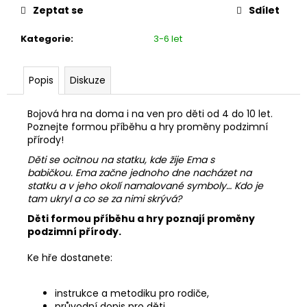
č
Zeptat se
Sdílet
u
j
Kategorie
:
3-6 let
e
m
e
Popis
Diskuze
Bojová hra na doma i na ven pro děti od 4 do 10 let.
Poznejte formou příběhu a hry proměny podzimní
přírody!
Děti se ocitnou na statku, kde žije Ema s
babičkou.
Ema začne jednoho dne nacházet na
statku a v jeho okolí namalované symboly… Kdo je
tam ukryl a co se za nimi skrývá?
Děti formou příběhu a hry poznají proměny
podzimní přírody.
Ke hře dostanete:
instrukce a metodiku pro rodiče,
průvodní dopis pro děti,