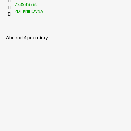
t
723948785
í
PDF KNIHOVNA
Obchodní podmínky