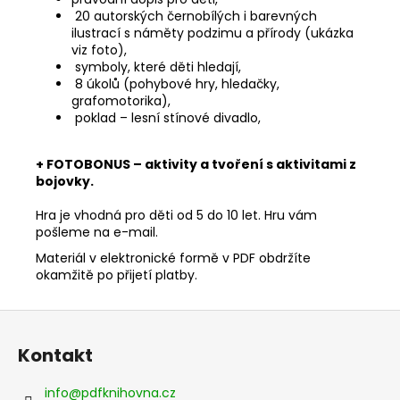
20 autorských černobílých i barevných
ilustrací s náměty podzimu a přírody (ukázka
viz foto),
symboly, které děti hledají,
8 úkolů (pohybové hry, hledačky,
grafomotorika),
poklad – lesní stínové divadlo,
+ FOTOBONUS – aktivity a tvoření s aktivitami z
bojovky.
Hra je vhodná pro děti od 5 do 10 let. Hru vám
pošleme na e-mail.
Materiál v elektronické formě v PDF obdržíte
okamžitě po přijetí platby.
Z
á
Kontakt
p
a
info
@
pdfknihovna.cz