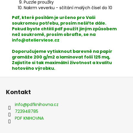
Puzzle proužky
Nakrm veverku - sčítání malých čísel do 10
Pdf, které posílám je určeno pro Vaši
soukromou potřebu, prosím nešiřte dále.
Pokud byste chtěli pdf použít jiným způsobem
než soukromě, prosím obraťte, se na
info@ateliervlese.cz
Doporučujeme vytisknout barevně na papír
gramáže 200 g/m2 a laminovat folií 125 mq,
Zajistíte si tak maximální životnost a kvalitu
hotového výrobku.
Z
á
Kontakt
p
a
info
@
pdfknihovna.cz
t
723948785
í
PDF KNIHOVNA