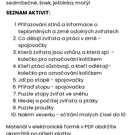
č
sedmitečné, šnek, ještěrka, motýl
u
SEZNAM AKTIVIT:
j
e
Přiřazování stínů a informace o
m
teplomilných a zimě odolných zvířatech
e
Co dělají zvířata a ptáci v zimě -
spojovačky
Která zvířata jsou vzhůru, a která spí -
kolečko pro označování kolíčkem
Kteří ptáci zůstávají, a kteří odlétají-
kolečko pro označování kolíčkem
Jdi po stopě - spojovačky
Přiřaď stopu - spojovačka
Puzzle stopy zvířat ve sněhu
Hledej a počítej zvířata a ptáky
Puzzle proužky
Nakrm veverku - sčítání malých čísel do 10
Materiál v elektronické formě v PDF obdržíte
okamžitě po přijetí platby.