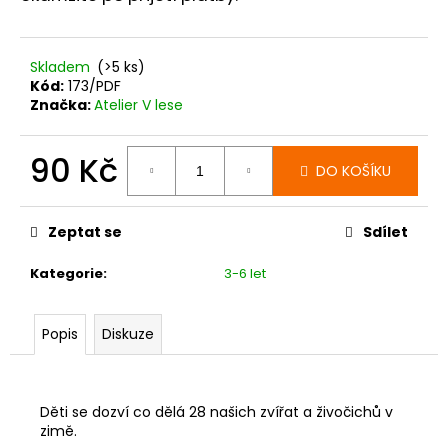
Skladem
(>5 ks)
Kód:
173/PDF
Značka:
Atelier V lese
90 Kč
DO KOŠÍKU
Měrná
cena:
Zeptat se
Sdílet
Kategorie
:
3-6 let
Popis
Diskuze
Děti se dozví co dělá 28 našich zvířat a živočichů v
zimě.