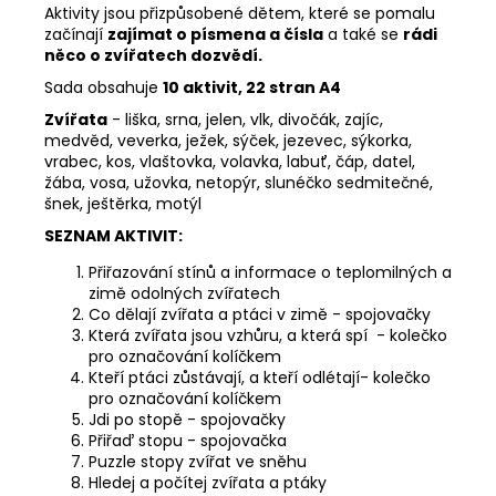
Aktivity jsou přizpůsobené dětem, které se pomalu
začínají
zajímat o písmena a čísla
a také se
rádi
něco o zvířatech dozvědí.
Sada obsahuje
10 aktivit, 22 stran A4
Zvířata
- liška, srna, jelen, vlk, divočák, zajíc,
medvěd, veverka, ježek, sýček, jezevec, sýkorka,
vrabec, kos, vlaštovka, volavka, labuť, čáp, datel,
žába, vosa, užovka, netopýr, slunéčko sedmitečné,
šnek, ještěrka, motýl
SEZNAM AKTIVIT:
Přiřazování stínů a informace o teplomilných a
zimě odolných zvířatech
Co dělají zvířata a ptáci v zimě - spojovačky
Která zvířata jsou vzhůru, a která spí - kolečko
pro označování kolíčkem
Kteří ptáci zůstávají, a kteří odlétají- kolečko
pro označování kolíčkem
Jdi po stopě - spojovačky
Přiřaď stopu - spojovačka
Puzzle stopy zvířat ve sněhu
Hledej a počítej zvířata a ptáky