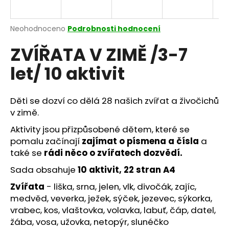
a
j
Průměrné
Neohodnoceno
Podrobnosti hodnocení
í
hodnocení
ZVÍŘATA V ZIMĚ /3-7
produktu
t
je
?
let/ 10 aktivit
0,0
z
5
hvězdiček.
Děti se dozví co dělá 28 našich zvířat a živočichů
v zimě.
HLEDAT
Aktivity jsou přizpůsobené dětem, které se
pomalu začínají
zajímat o písmena a čísla
a
také se
rádi něco o zvířatech dozvědí.
D
Sada obsahuje
10 aktivit, 22 stran A4
o
p
Zvířata
- liška, srna, jelen, vlk, divočák, zajíc,
o
medvěd, veverka, ježek, sýček, jezevec, sýkorka,
r
vrabec, kos, vlaštovka, volavka, labuť, čáp, datel,
u
žába, vosa, užovka, netopýr, slunéčko