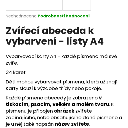
a
j
Průměrné
Neohodnoceno
Podrobnosti hodnocení
í
hodnocení
Zvířecí abeceda k
produktu
t
je
?
vybarvení - listy A4
0,0
z
5
hvězdiček.
Vybarvovací karty A4 - každé písmeno má své
zvíře.
HLEDAT
34 karet
Děti mohou vybarvovat písmena, která už znají.
Karty slouží k výzdobě třídy nebo pokoje.
D
o
Každé písmeno abecedy je zobrazeno
v
p
tiskacím, psacím, velkém a malém tvaru
. K
o
písmenu je připojen
obrázek
zvířete
r
začínajícího, nebo obsahujícího dané písmeno a
u
je u něj také napsán
název zvířete
.