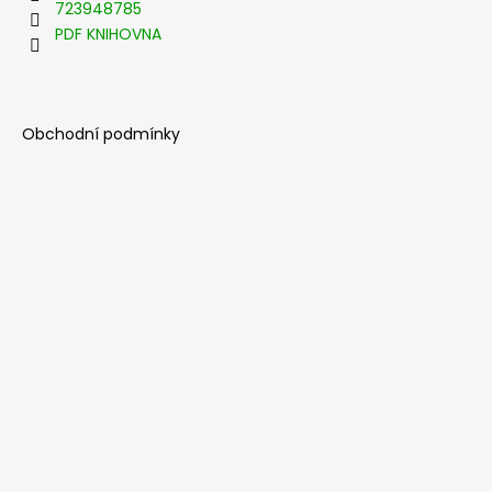
t
723948785
í
PDF KNIHOVNA
Obchodní podmínky