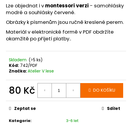
č
Lze objednat i v
montessori verzi
- samohlásky
u
modré a souhlásky červené.
j
e
Obrázky k písmenům jsou ručně kreslené perem.
m
Materiál v elektronické formě v PDF obdržíte
e
okamžitě po přijetí platby.
.
Skladem
(>5 ks)
Kód:
742/PDF
Značka:
Atelier V lese
80 Kč
DO KOŠÍKU
Měrná
cena:
Zeptat se
Sdílet
Kategorie
:
3-6 let