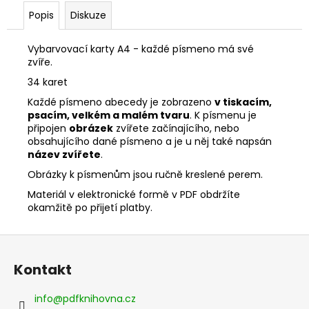
Popis
Diskuze
Vybarvovací karty A4 - každé písmeno má své
zvíře.
34 karet
Každé písmeno abecedy je zobrazeno
v tiskacím,
psacím, velkém a malém tvaru
. K písmenu je
připojen
obrázek
zvířete začínajícího, nebo
obsahujícího dané písmeno a je u něj také napsán
název zvířete
.
Obrázky k písmenům jsou ručně kreslené perem.
Materiál v elektronické formě v PDF obdržíte
okamžitě po přijetí platby.
Z
á
Kontakt
p
a
info
@
pdfknihovna.cz