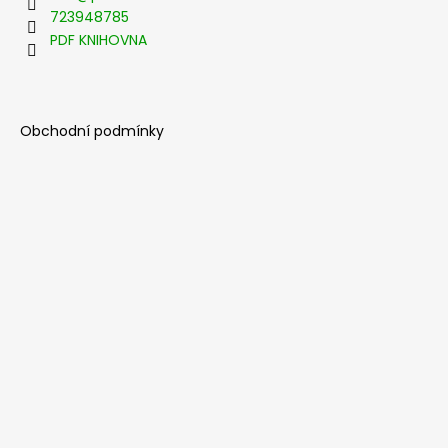
t
723948785
í
PDF KNIHOVNA
Obchodní podmínky