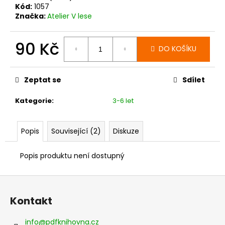
č
Kód:
1057
u
Značka:
Atelier V lese
j
e
90 Kč
m
DO KOŠÍKU
e
Měrná
cena:
Zeptat se
Sdílet
Kategorie
:
3-6 let
Popis
Související (2)
Diskuze
Popis produktu není dostupný
Z
á
Kontakt
p
a
info
@
pdfknihovna.cz