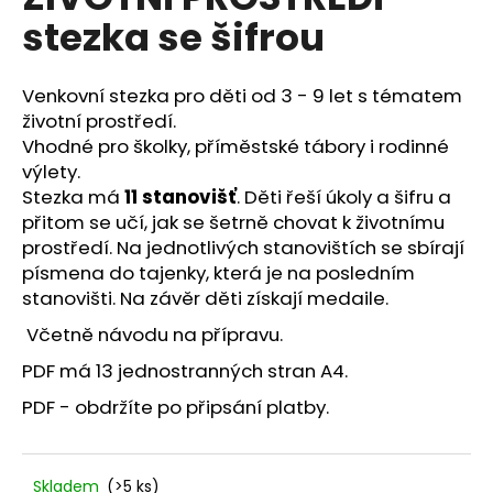
je
a
stezka se šifrou
5,0
z
j
5
í
hvězdiček.
Venkovní stezka pro děti od 3 - 9 let s tématem
t
životní prostředí.
?
Vhodné pro školky, příměstské tábory i rodinné
výlety.
Stezka má
11 stanovišť
. Děti řeší úkoly a šifru a
přitom se učí, jak se šetrně chovat k životnímu
prostředí. Na jednotlivých stanovištích se sbírají
HLEDAT
písmena do tajenky, která je na posledním
stanovišti. Na závěr děti získají medaile.
Včetně návodu na přípravu.
D
PDF má 13 jednostranných stran A4.
o
p
PDF - obdržíte po připsání platby.
o
r
u
Skladem
(>5 ks)