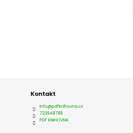
Z
á
Kontakt
p
a
info
@
pdfknihovna.cz
t
723948785
í
PDF KNIHOVNA