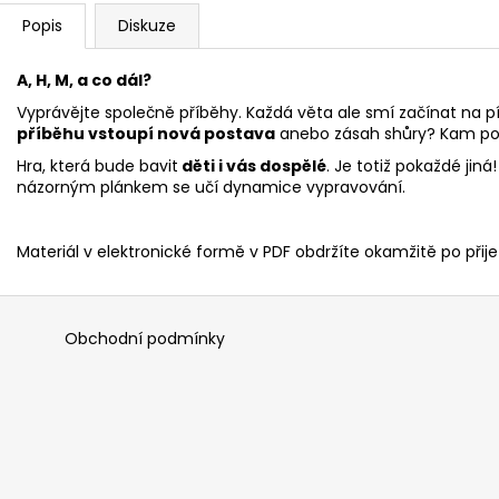
Popis
Diskuze
A, H, M, a co dál?
Vyprávějte společně příběhy. Každá věta ale smí začínat na p
příběhu vstoupí nová postava
anebo zásah shůry? Kam po
Hra, která bude bavit
děti i vás dospělé
. Je totiž pokaždé jin
názorným plánkem se učí dynamice vypravování.
Materiál v elektronické formě v PDF obdržíte okamžitě po přijet
Obchodní podmínky