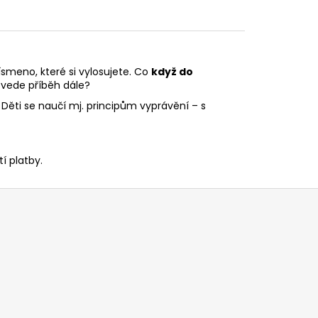
ísmeno, které si vylosujete. Co
když do
vede příběh dále?
á! Děti se naučí mj. principům vyprávění – s
í platby.