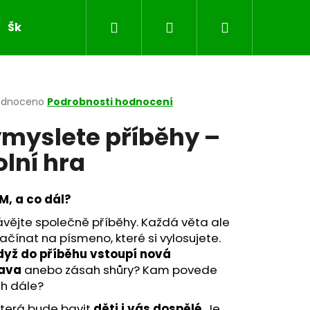
Hledat
Přihlášení
Nákupní
Školní sešity
JARO
VELIKONOCE
MASOP
košík
rné
odnoceno
Podrobnosti hodnocení
cení
myslete příběhy –
ktu
olní hra
ček.
 M, a co dál?
vějte společně příběhy. Každá věta ale
ačínat na písmeno, které si vylosujete.
dyž do příběhu vstoupí nová
ava
anebo zásah shůry? Kam povede
ěh dále?
která bude bavit
děti i vás dospělé
. Je