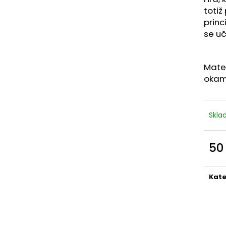
totiž
prin
se u
Mater
okamž
Skl
50
Měr
cena
Kate