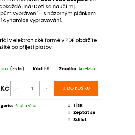
 pokaždé jiná! Děti se naučí mj.
cipům vyprávění – s názorným plánkem
čí dynamice vypravování.
iál v elektronické formě v PDF obdržíte
itě po přijetí platby.
adem
(>5 ks)
Kód:
591
Značka:
Ani-Muk
 Kč
DO KOŠÍKU
ná
:
Tisk
gorie
:
6 let a více
Zeptat se
Sdílet