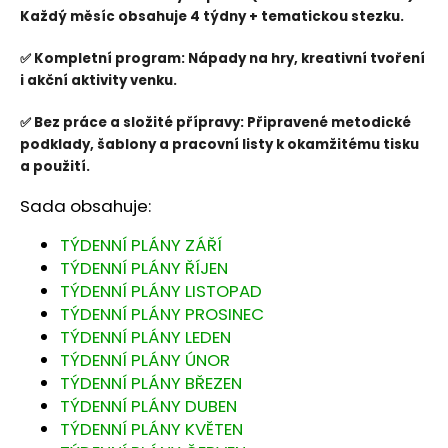
č
Každý měsíc obsahuje 4 týdny + tematickou stezku.
u
j
✅ Kompletní program: Nápady na hry, kreativní tvoření
e
i akční aktivity venku.
m
e
✅ Bez práce a složité přípravy: Připravené metodické
podklady, šablony a pracovní listy k okamžitému tisku
a použití.
Sada obsahuje:
TÝDENNÍ PLÁNY ZÁŘÍ
TÝDENNÍ PLÁNY ŘÍJEN
TÝDENNÍ PLÁNY LISTOPAD
TÝDENNÍ PLÁNY PROSINEC
TÝDENNÍ PLÁNY LEDEN
TÝDENNÍ PLÁNY ÚNOR
TÝDENNÍ PLÁNY BŘEZEN
TÝDENNÍ PLÁNY DUBEN
TÝDENNÍ PLÁNY KVĚTEN