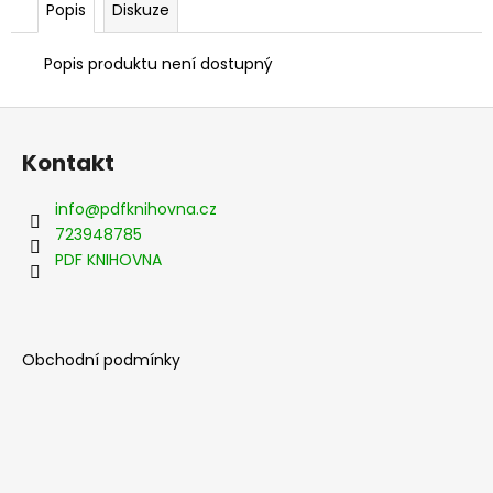
Popis
Diskuze
Popis produktu není dostupný
Z
á
Kontakt
p
a
info
@
pdfknihovna.cz
t
723948785
í
PDF KNIHOVNA
Obchodní podmínky