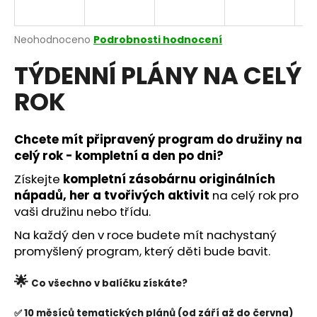
a
j
Průměrné
Neohodnoceno
Podrobnosti hodnocení
í
hodnocení
TÝDENNÍ PLÁNY NA CELÝ
produktu
t
je
?
ROK
0,0
z
5
hvězdiček.
Chcete mít připravený program do družiny na
celý rok - kompletní a den po dni?
HLEDAT
Získejte
kompletní zásobárnu originálních
nápadů, her a tvořivých aktivit
na celý rok
pro
vaši družinu nebo třídu.
D
Na každý den v roce budete mít nachystaný
o
promyšlený program, který děti bude bavit.
p
o
🌟
Co všechno v balíčku získáte?
r
u
✅ 10 měsíců tematických plánů (od září až do června)