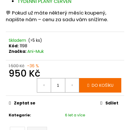
TÝDENNÍ PLÁNY ČERVEN
💬 Pokud už máte některý měsíc koupený,
napište nám – cenu za sadu vám snížíme.
Skladem
(>5 ks)
Kód:
1198
Značka:
Ani-Muk
1 500 Kč
–36 %
950 Kč
Měrná
DO KOŠÍKU
cena:
Zeptat se
Sdílet
Kategorie
:
6 let a více