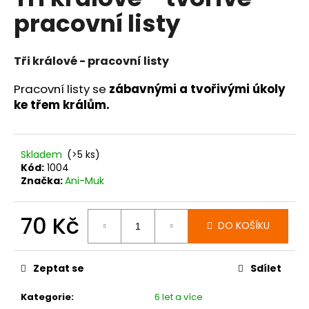
je
a
pracovní listy
0,0
z
j
5
í
hvězdiček.
Tři králové - pracovní listy
t
?
Pracovní listy se
zábavnými a tvořivými úkoly
ke třem králům.
Skladem
(>5 ks)
HLEDAT
Kód:
1004
Značka:
Ani-Muk
70 Kč
D
DO KOŠÍKU
o
Měrná
p
cena:
o
Zeptat se
Sdílet
r
u
Kategorie
:
6 let a více