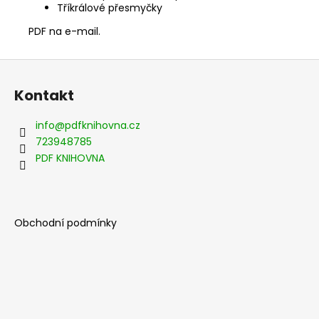
Tříkrálové přesmyčky
PDF na e-mail.
Z
á
Kontakt
p
a
info
@
pdfknihovna.cz
t
723948785
í
PDF KNIHOVNA
Obchodní podmínky