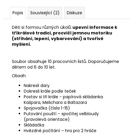
č
u
Popis
Související (2)
Diskuze
j
e
m
Děti si formou různých úkolů
upevní informace k
e
tříkrálové tradici, procvičí jemnou motoriku
(stříhání, lepení, vybarvování) a tvořivé
myšlení.
Soubor obsahuje 10 pracovních listů. Doporučujeme
dětem od 6 do 10 let.
Obsah:
Nakresli dary
Dokresli krále podle teček
Postav si tři krále - papírová skládanka
Kašpara, Melichara a Baltazara
Spojovačka (čísla 1-15)
Putování pouští – spočítej velbloudy
(pravolevá orientace)
Skládačka
Hvězdné počítání – hra pro 2 hráče