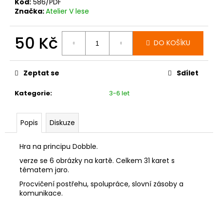
č
Kód:
586/PDF
u
Značka:
Atelier V lese
j
e
50 Kč
m
DO KOŠÍKU
e
Měrná
cena:
Zeptat se
Sdílet
Kategorie
:
3-6 let
Popis
Diskuze
Hra na principu Dobble.
verze se 6 obrázky na kartě. Celkem 31 karet s
tématem jaro.
Procvičení postřehu, spolupráce, slovní zásoby a
komunikace.