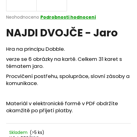
a
j
Průměrné
Neohodnoceno
Podrobnosti hodnocení
í
hodnocení
NAJDI DVOJČE - Jaro
produktu
t
je
?
0,0
z
Hra na principu Dobble.
5
hvězdiček.
verze se 6 obrázky na kartě. Celkem 31 karet s
tématem jaro.
HLEDAT
Procvičení postřehu, spolupráce, slovní zásoby a
komunikace.
D
Materiál v elektronické formě v PDF obdržíte
o
okamžitě po přijetí platby.
p
o
r
u
Skladem
(>5 ks)