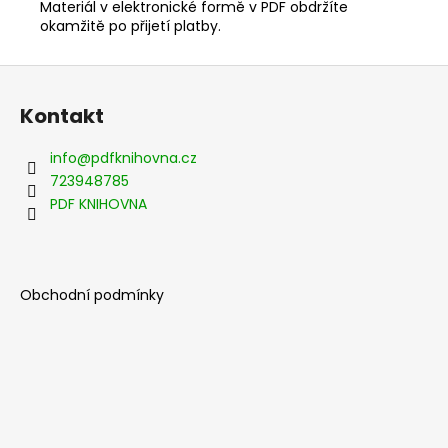
Materiál v elektronické formě v PDF obdržíte
okamžitě po přijetí platby.
Z
á
Kontakt
p
a
info
@
pdfknihovna.cz
t
723948785
í
PDF KNIHOVNA
Obchodní podmínky