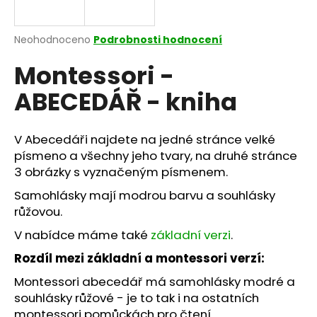
a
j
Průměrné
Neohodnoceno
Podrobnosti hodnocení
í
hodnocení
Montessori -
produktu
t
je
?
ABECEDÁŘ - kniha
0,0
z
5
hvězdiček.
V Abecedáři najdete na jedné stránce velké
písmeno a všechny jeho tvary, na druhé stránce
HLEDAT
3 obrázky s vyznačeným písmenem.
Samohlásky mají modrou barvu a souhlásky
růžovou.
D
V nabídce máme také
základní verzi
.
o
p
Rozdíl mezi základní a montessori verzí:
o
Montessori abecedář má samohlásky modré a
r
souhlásky růžové - je to tak i na ostatních
u
montessori pomůckách pro čtení.