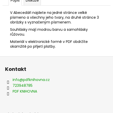
Popis
Diskuze
V Abecedáři najdete na jedné stránce velké
písmeno a všechny jeho tvary, na druhé stránce 3
obrázky s vyznačeným písmenem.
Souhlásky mají modrou barvu a samohlásky
růžovou.
Materiál v elektronické formě v PDF obdržíte
okamžitě po přijetí platby.
Z
á
Kontakt
p
a
info
@
pdfknihovna.cz
t
723948785
í
PDF KNIHOVNA