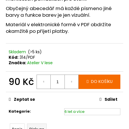
č
u
Obyčejný abecedář má každé písmeno jiné
j
barvy a funkce barev je jen vizuální.
e
Materiál v elektronické formě v PDF obdržíte
m
okamžitě po přijetí platby.
e
Skladem
(>5 ks)
Kód:
314/PDF
Značka:
Atelier V lese
90 Kč
DO KOŠÍKU
Měrná
cena:
Zeptat se
Sdílet
Kategorie
:
6 let a více