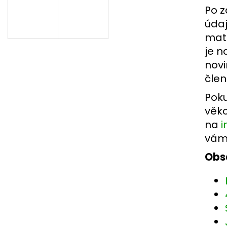
Po z
údaj
mate
je n
novi
člen
Poku
věko
na
i
vám 
Obs