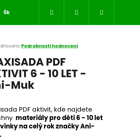
Hledat
Přihlášení
Nákupní
Školní sešity
JARO
VELIKONOCE
MASOP
košík
rné
odnoceno
Podrobnosti hodnocení
cení
XISADA PDF
ktu
TIVIT 6 - 10 LET -
i-Muk
ček.
sada PDF aktivit, kde najdete
chny
materiály pro děti 6 - 10 let
vinky na celý rok značky Ani-
.