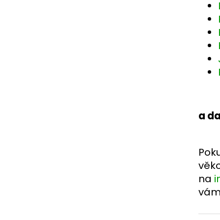
a da
Poku
věko
na
i
vám 