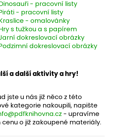
Dinosauři - pracovní listy
Piráti - pracovní listy
Kraslice - omalovánky
Hry s tužkou a s papírem
Jarní dokreslovací obrázky
Podzimní dokreslovací obrázky
lší a další aktivity a hry!
d jste u nás již něco z této
vé kategorie nakoupili, napište
nfo@pdfknihovna.cz
- upravíme
cenu o již zakoupené materiály.