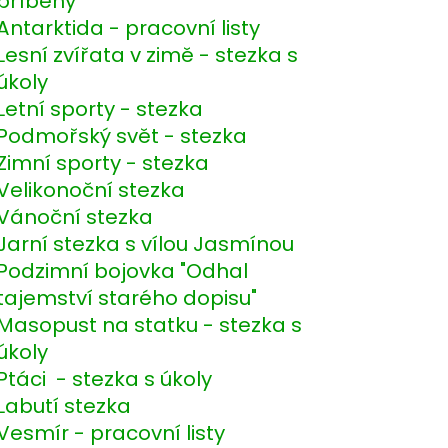
příběhy
Antarktida - pracovní listy
Lesní zvířata v zimě - stezka s
úkoly
Letní sporty - stezka
Podmořský svět - stezka
Zimní sporty - stezka
Velikonoční stezka
Vánoční stezka
Jarní stezka s vílou Jasmínou
Podzimní bojovka "Odhal
tajemství starého dopisu"
Masopust na statku - stezka s
úkoly
Ptáci - stezka s úkoly
Labutí stezka
Vesmír - pracovní listy