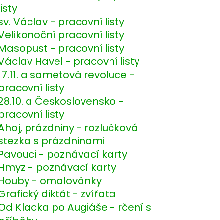
listy
sv. Václav - pracovní listy
Velikonoční pracovní listy
Masopust - pracovní listy
Václav Havel - pracovní listy
17.11. a sametová revoluce -
pracovní listy
28.10. a Československo -
pracovní listy
Ahoj, prázdniny - rozlučková
stezka s prázdninami
Pavouci - poznávací karty
Hmyz - poznávací karty
Houby - omalovánky
Grafický diktát - zvířata
Od Klacka po Augiáše - rčení s