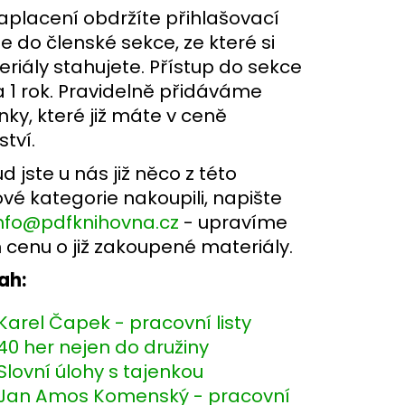
aplacení obdržíte přihlašovací
e do členské sekce, ze které si
riály stahujete. Přístup do sekce
a 1 rok. Pravidelně přidáváme
nky, které již máte v ceně
ství.
d jste u nás již něco z této
vé kategorie nakoupili, napište
nfo@pdfknihovna.cz
- upravíme
cenu o již zakoupené materiály.
ah:
Karel Čapek - pracovní listy
40 her nejen do družiny
Slovní úlohy s tajenkou
Jan Amos Komenský - pracovní