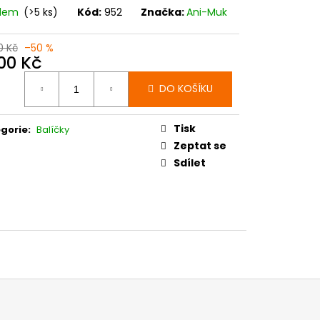
adem
(>5 ks)
Kód:
952
Značka:
Ani-Muk
0 Kč
–50 %
400 Kč
ná
DO KOŠÍKU
:
Tisk
gorie
:
Balíčky
Zeptat se
Sdílet