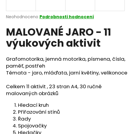
a
j
Průměrné
Neohodnoceno
Podrobnosti hodnocení
í
hodnocení
MALOVANÉ JARO - 11
produktu
t
je
?
výukových aktivit
0,0
z
5
hvězdiček.
Grafomotorika, jemná motorika, písmena, čísla,
paměť, postřeh
HLEDAT
Témata - jaro, mláďata, jarní květiny, velikonoce
Celkem
11 aktivit , 23 stran A4,
30 ručně
malovaných obrázků
D
o
Hledací kruh
p
Přiřazování stínů
o
Řady
r
Spojovačky
u
Hledačky