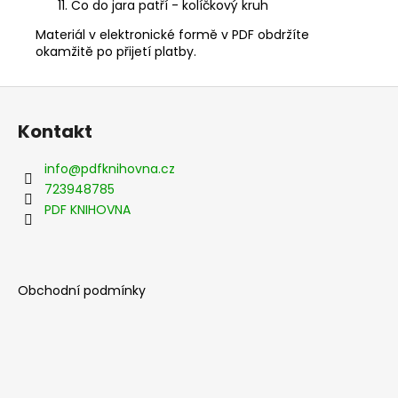
Co do jara patří - kolíčkový kruh
Materiál v elektronické formě v PDF obdržíte
okamžitě po přijetí platby.
Z
á
Kontakt
p
a
info
@
pdfknihovna.cz
t
723948785
í
PDF KNIHOVNA
Obchodní podmínky