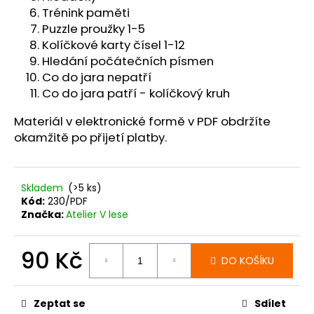
č
Trénink paměti
u
Puzzle proužky 1-5
j
Kolíčkové karty čísel 1-12
e
Hledání počátečních písmen
m
Co do jara nepatří
e
Co do jara patří - kolíčkový kruh
Materiál v elektronické formě v PDF obdržíte
okamžitě po přijetí platby.
Skladem
(>5 ks)
Kód:
230/PDF
Značka:
Atelier V lese
90 Kč
DO KOŠÍKU
Měrná
cena:
Zeptat se
Sdílet