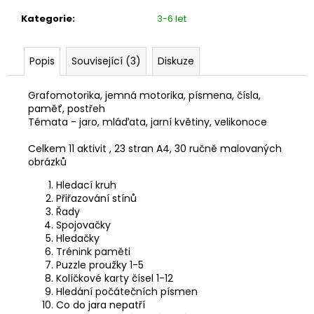
Kategorie
:
3-6 let
Popis
Související (3)
Diskuze
Grafomotorika, jemná motorika, písmena, čísla,
paměť, postřeh
Témata - jaro, mláďata, jarní květiny, velikonoce
Celkem
11 aktivit , 23 stran A4,
30 ručně malovaných
obrázků
Hledací kruh
Přiřazování stínů
Řady
Spojovačky
Hledačky
Trénink paměti
Puzzle proužky 1-5
Kolíčkové karty čísel 1-12
Hledání počátečních písmen
Co do jara nepatří