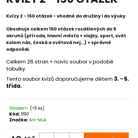
je
a
5,0
z
j
Kvízy 2 - 150 otázek - v
hodné do
družiny i do výuky.
5
í
hvězdiček.
Obsahuje celkem 150 otázek rozdělených do 5
t
okruhů (příroda, hlavní města + vlajky, sport, svět
?
kolem nás, česká a světová nej...)
+ správné
odpovědi.
Celkem 26 stran + navíc soubor v podobě
tabulky.
HLEDAT
Tento soubor kvízů doporučujeme dětem
3. - 5.
třída.
D
o
Skladem
(>5 ks)
p
Kód:
1190
o
Značka:
Ani-Muk
r
u