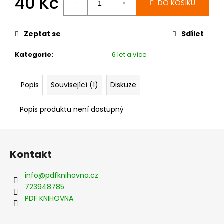
40 Kč
č
DO KOŠÍKU
u
Měrná
j
cena:
e
Zeptat se
Sdílet
m
e
Kategorie
:
6 let a více
Popis
Související (1)
Diskuze
Popis produktu není dostupný
Z
á
Kontakt
p
a
info
@
pdfknihovna.cz
t
723948785
í
PDF KNIHOVNA