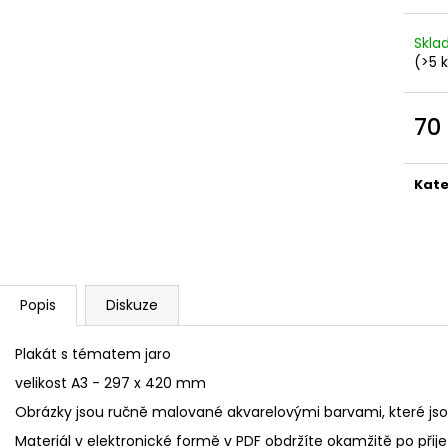
Skl
(>5 
70
Měr
cena
Kate
Popis
Diskuze
Plakát s tématem jaro
velikost A3 - 297 x 420 mm
Obrázky jsou ručně malované akvarelovými barvami, které jso
Materiál v elektronické formě v PDF obdržíte okamžitě po přijet