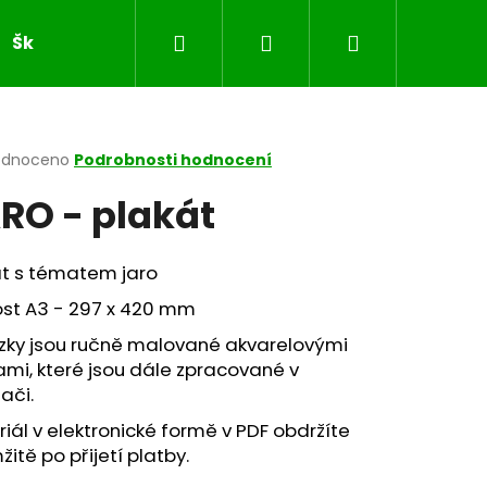
Hledat
Přihlášení
Nákupní
Školní sešity
JARO
VELIKONOCE
MASOP
košík
rné
odnoceno
Podrobnosti hodnocení
cení
RO - plakát
ktu
át s tématem jaro
ček.
ost A3 - 297 x 420 mm
zky jsou ručně malované akvarelovými
mi, které jsou dále zpracované v
ači.
iál v elektronické formě v PDF obdržíte
itě po přijetí platby.