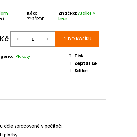
adem
Kód:
Značka:
Atelier V
ks)
239/PDF
lese
 Kč
DO KOŠÍKU
ná
:
Tisk
gorie
:
Plakáty
Zeptat se
Sdílet
u dále zpracované v počítači.
í platby.