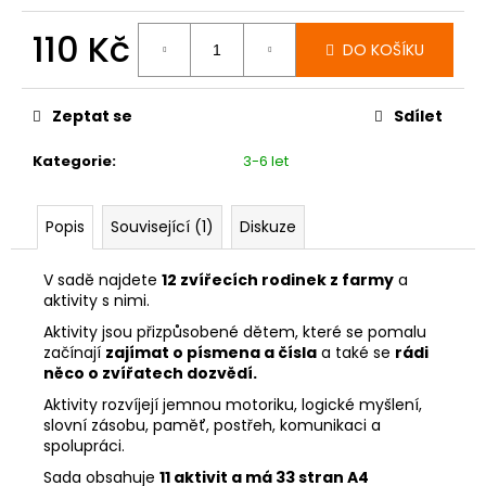
110 Kč
DO KOŠÍKU
Měrná
cena:
Zeptat se
Sdílet
Kategorie
:
3-6 let
Popis
Související (1)
Diskuze
V sadě najdete
12 zvířecích rodinek z farmy
a
aktivity s nimi.
Aktivity jsou přizpůsobené dětem, které se pomalu
začínají
zajímat o písmena a čísla
a také se
rádi
něco o zvířatech dozvědí.
Aktivity rozvíjejí jemnou motoriku, logické myšlení,
slovní zásobu, paměť, postřeh, komunikaci a
spolupráci.
Sada obsahuje
11 aktivit a má 33 stran A4