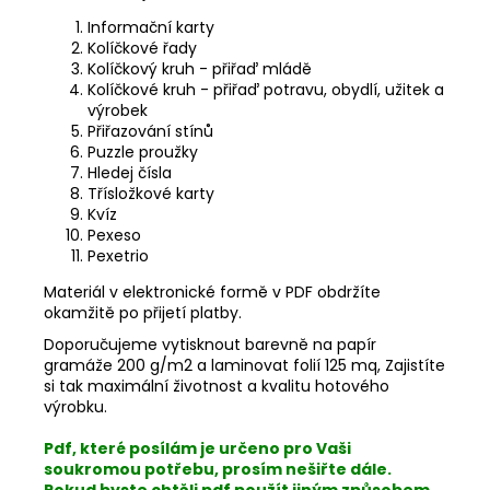
Informační karty
Kolíčkové řady
Kolíčkový kruh - přiřaď mládě
Kolíčkové kruh - přiřaď potravu, obydlí, užitek a
výrobek
Přiřazování stínů
Puzzle proužky
Hledej čísla
Třísložkové karty
Kvíz
Pexeso
Pexetrio
Materiál v elektronické formě v PDF obdržíte
okamžitě po přijetí platby.
Doporučujeme vytisknout barevně na papír
gramáže 200 g/m2 a laminovat folií 125 mq, Zajistíte
si tak maximální životnost a kvalitu hotového
výrobku.
Pdf, které posílám je určeno pro Vaši
soukromou potřebu, prosím nešiřte dále.