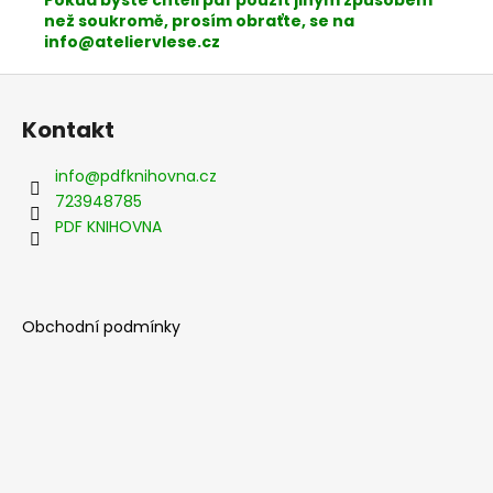
Pokud byste chtěli pdf použít jiným způsobem
než soukromě, prosím obraťte, se na
info@ateliervlese.cz
Z
á
Kontakt
p
a
info
@
pdfknihovna.cz
t
723948785
í
PDF KNIHOVNA
Obchodní podmínky