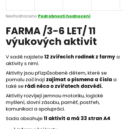
a
j
Průměrné
Neohodnoceno
Podrobnosti hodnocení
í
hodnocení
FARMA /3-6 LET/ 11
produktu
t
je
?
výukových aktivit
0,0
z
5
hvězdiček.
V sadě najdete
12 zvířecích rodinek z farmy
a
aktivity s nimi.
HLEDAT
Aktivity jsou přizpůsobené dětem, které se
pomalu začínají
zajímat o písmena a čísla
a
také se
rádi něco o zvířatech dozvědí.
D
Aktivity rozvíjejí jemnou motoriku, logické
o
myšlení, slovní zásobu, paměť, postřeh,
p
komunikaci a spolupráci.
o
r
Sada obsahuje
11 aktivit a má 33 stran A4
u