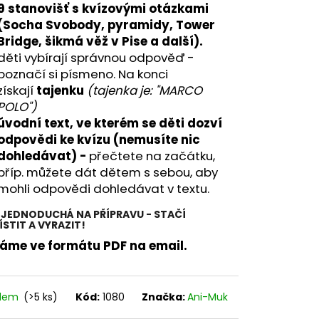
9 stanovišť s kvízovými otázkami
(Socha Svobody, pyramidy, Tower
Bridge, šikmá věž v Pise a další).
děti vybírají správnou odpověď -
poznačí si písmeno. Na konci
získají
tajenku
(tajenka je: "MARCO
POLO")
úvodní text, ve kterém se děti dozví
odpovědi ke kvízu (nemusíte nic
dohledávat) -
přečtete na začátku,
příp. můžete dát dětem s sebou, aby
mohli odpovědi dohledávat v textu.
 JEDNODUCHÁ NA PŘÍPRAVU - STAČÍ
STIT A VYRAZIT!
láme ve formátu PDF na email.
adem
(>5 ks)
Kód:
1080
Značka:
Ani-Muk