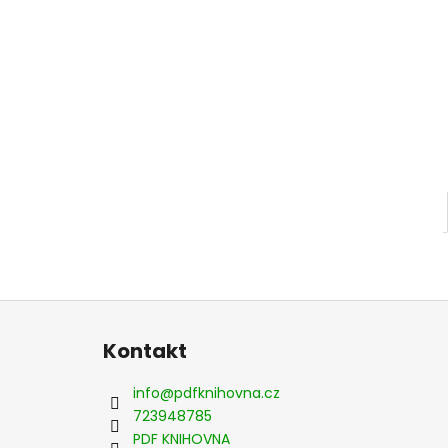
Z
á
Kontakt
p
a
info
@
pdfknihovna.cz
t
723948785
í
PDF KNIHOVNA