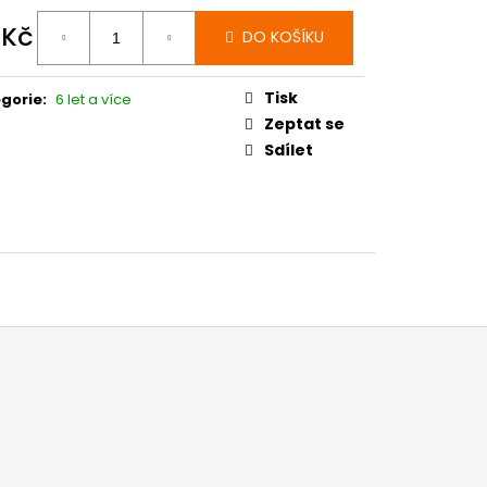
 Kč
DO KOŠÍKU
ná
:
Tisk
gorie
:
6 let a více
Zeptat se
Sdílet