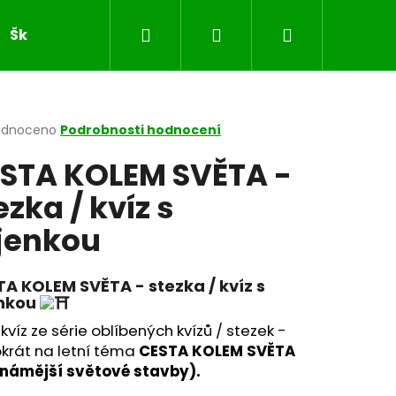
Hledat
Přihlášení
Nákupní
Školní sešity
JARO
VELIKONOCE
MASOP
košík
rné
odnoceno
Podrobnosti hodnocení
cení
STA KOLEM SVĚTA -
ktu
ezka / kvíz s
jenkou
ček.
A KOLEM SVĚTA - stezka / kvíz s
nkou
kvíz ze série oblíbených kvízů / stezek -
krát na letní téma
CESTA KOLEM SVĚTA
známější světové stavby).