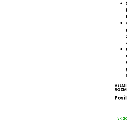
VELMI
ROZMÍ
Posí
Skl